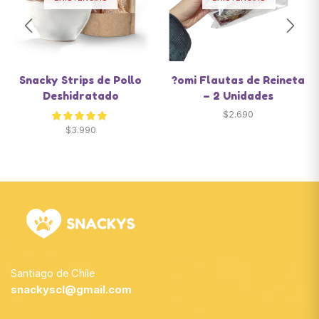
Snacky Strips de Pollo
?omi Flautas de Reineta
Deshidratado
– 2 Unidades
$
2.690
$
3.990
Santiago de Chile
snackyscl@gmail.com