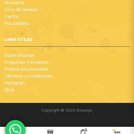
Mi cuenta
Lista de deseos
Carrito
Mis pedidos
LINKS ÚTILES
Sobre Snackys
Preguntas frecuentes
Política de privacidad
Términos y condiciones
Instagram
Blog
Copyright © 2025 Snackys.
0
¡Gracias por visitar nuestra web!