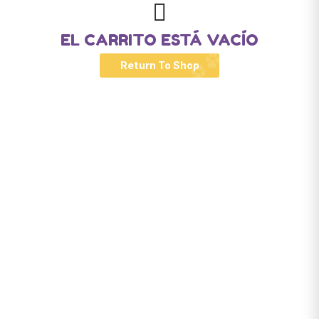
EL CARRITO ESTÁ VACÍO
Return To Shop
Santiago de Chile
snackyscl@gmail.com
SECCIÓN DE CUENTA