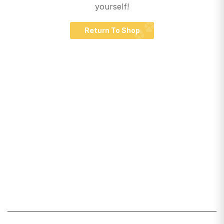
yourself!
Return To Shop
Santiago de Chile
snackyscl@gmail.com
SECCIÓN DE CUENTA