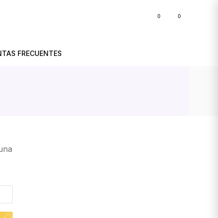
0
0
BLOG
NTAS FRECUENTES
 una