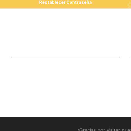
Restablecer Contraseña
SECCIÓN DE CUENTA
Mi cuenta
Lista de deseos
Carrito
Mis pedidos
¡Gracias por visitar nu