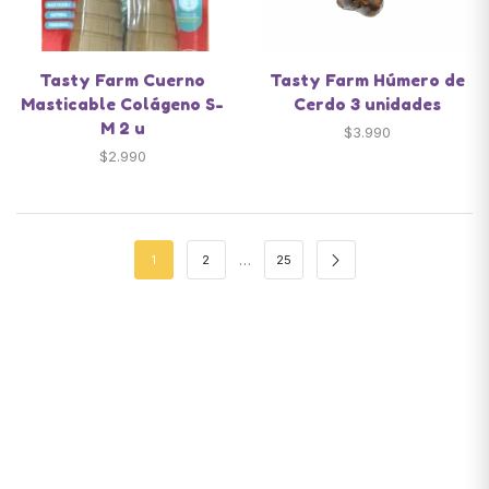
Tasty Farm Cuerno
Tasty Farm Húmero de
Masticable Colágeno S-
Cerdo 3 unidades
M 2 u
$
3.990
$
2.990
…
1
2
25