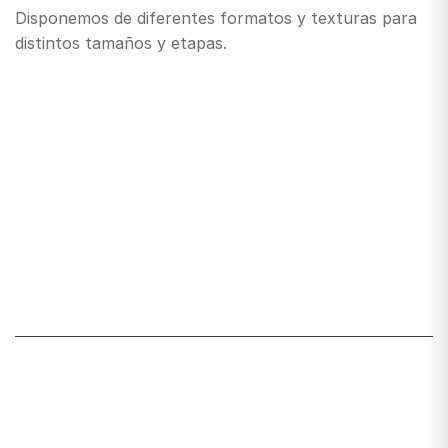
Disponemos de diferentes formatos y texturas para
distintos tamaños y etapas.
Santiago de Chile
snackyscl@gmail.com
SECCIÓN DE CUENTA
Mi cuenta
Lista de deseos
Carrito
Mis pedidos