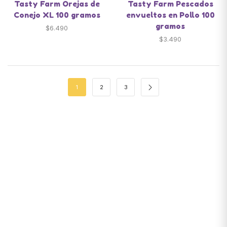
Tasty Farm Orejas de
Tasty Farm Pescados
Conejo XL 100 gramos
envueltos en Pollo 100
gramos
$
6.490
$
3.490
1
2
3
Santiago de Chile
snackyscl@gmail.com