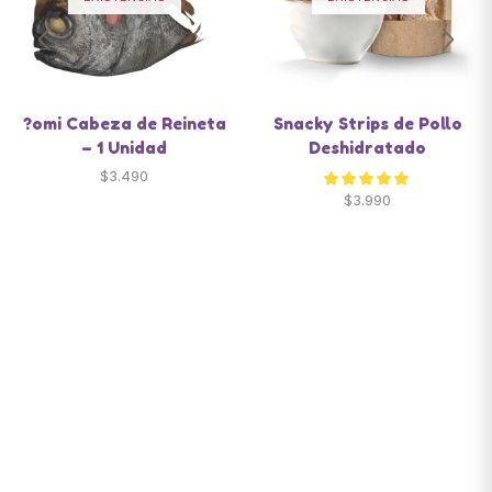
?omi Cabeza de Reineta
Snacky Strips de Pollo
– 1 Unidad
Deshidratado
$
3.490
$
3.990
Santiago de Chile
snackyscl@gmail.com