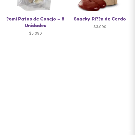
?omi Patas de Conejo – 8
Snacky Ri??n de Cerdo
Unidades
$
3.990
$
5.390
Santiago de Chile
snackyscl@gmail.com
SECCIÓN DE CUENTA