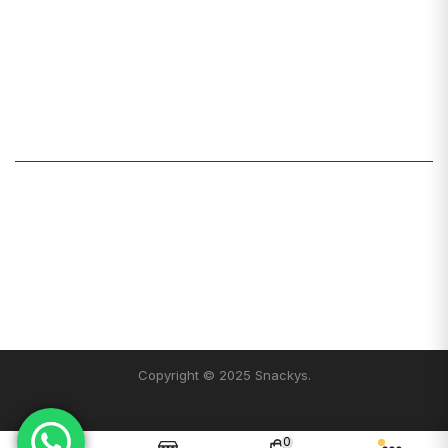
Mi cuenta
Lista de deseos
Carrito
Mis pedidos
LINKS ÚTILES
Sobre Snackys
Preguntas frecuentes
Política de privacidad
Términos y condiciones
Instagram
Blog
Copyright © 2025 Snackys.
0