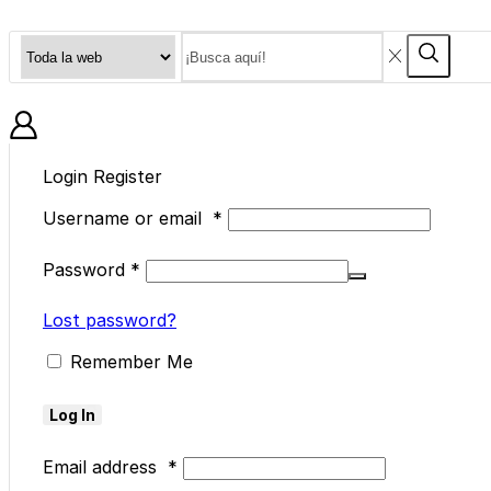
Search
Search
input
BLOG
Login
Register
Username or email
*
Password
*
Lost password?
Remember Me
Log In
Email address
*