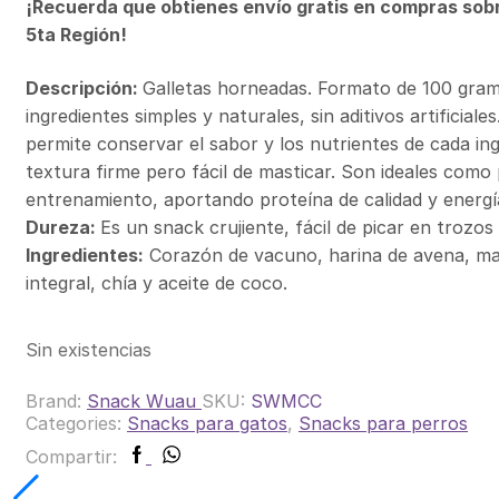
¡Recuerda que obtienes envío gratis en compras sob
5ta Región!
Descripción:
Galletas horneadas. Formato de 100 gra
ingredientes simples y naturales, sin aditivos artificial
permite conservar el sabor y los nutrientes de cada in
textura firme pero fácil de masticar. Son ideales como 
entrenamiento, aportando proteína de calidad y energí
Dureza:
Es un snack crujiente, fácil de picar en trozo
Ingredientes:
Corazón de vacuno, harina de avena, ma
integral, chía y aceite de coco.
Sin existencias
Brand:
Snack Wuau
SKU:
SWMCC
Categories:
Snacks para gatos
,
Snacks para perros
Facebook
Whatsapp
Compartir: