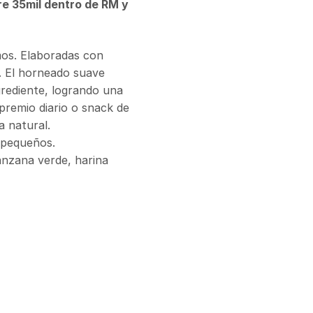
re 35mil dentro de RM y
mos. Elaboradas con
es. El horneado suave
grediente, logrando una
premio diario o snack de
a natural.
s pequeños.
nzana verde, harina