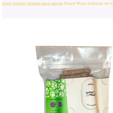
Inicio
Snacks
Snacks para perros
Snack Wuau Galletas de V