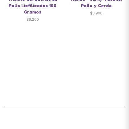
Pollo Liofilizados 100
Pollo y Cerdo
Gramos
$
3.990
$
6.200
Santiago de Chile
snackyscl@gmail.com
SECCIÓN DE CUENTA
Mi cuenta
Lista de deseos
Carrito