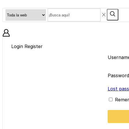
Search
Search
input
BLOG
Login
Register
Username
Passwor
Lost pas
Reme