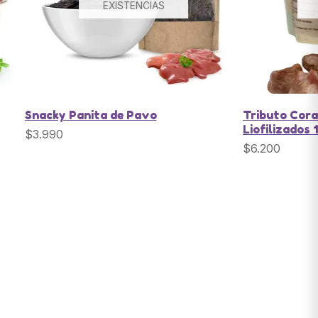
EXISTENCIAS
Snacky Panita de Pavo
Tributo Cora
Liofilizados
$
3.990
$
6.200