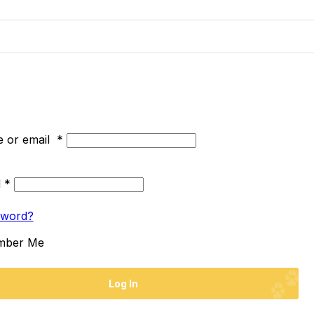
 or email
*
d
*
sword?
mber Me
Log In