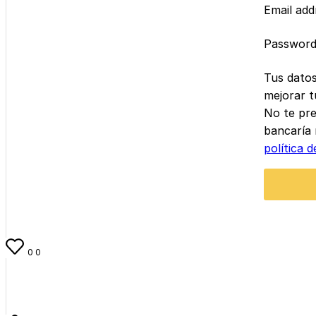
Email ad
Passwor
Tus datos
mejorar t
No te pre
bancaría 
política d
0
0