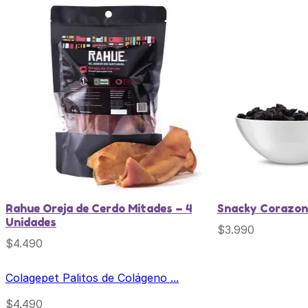
Rahue Oreja de Cerdo Mitades – 4
Snacky Corazonc
Unidades
$
3.990
$
4.490
Colagepet Palitos de Colágeno ...
$
4.490