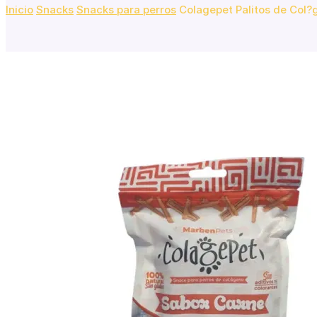
Inicio
Snacks
Snacks para perros
Colagepet Palitos de Col