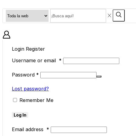
Search
Search
input
BLOG
Login
Register
Username or email
*
Password
*
Lost password?
Remember Me
Log In
Email address
*