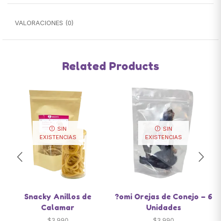
VALORACIONES (0)
Related Products
SIN
SIN
EXISTENCIAS
EXISTENCIAS
Snacky Anillos de
?omi Orejas de Conejo – 6
Calamar
Unidades
$
3.990
$
3.990