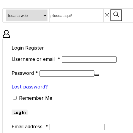
Search
Search
input
BLOG
Login
Register
Username or email
*
Password
*
Lost password?
Remember Me
Log In
Email address
*