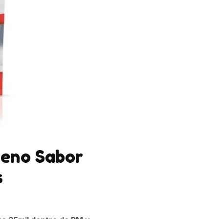
geno Sabor
s