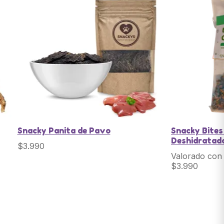
Snacky Panita de Pavo
Snacky Bites
Deshidratad
$
3.990
Valorado co
$
3.990