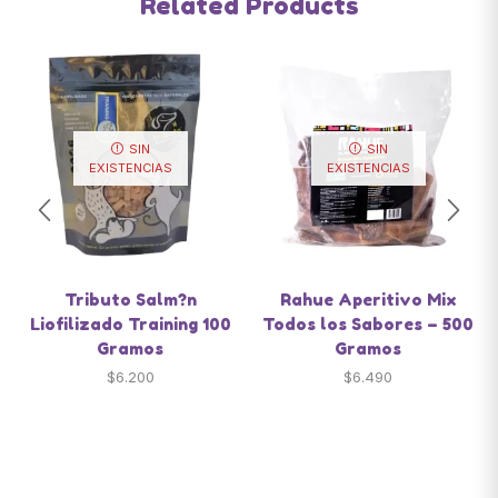
Related Products
SIN
SIN
EXISTENCIAS
EXISTENCIAS
Tributo Salm?n
Rahue Aperitivo Mix
Liofilizado Training 100
Todos los Sabores – 500
Gramos
Gramos
$
6.200
$
6.490