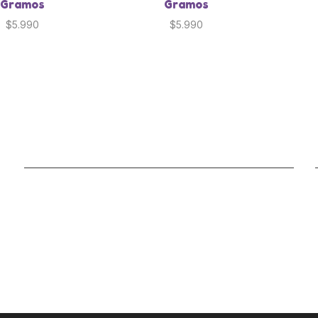
Gramos
Gramos
$
5.990
$
5.990
SECCIÓN DE CUENTA
Mi cuenta
Lista de deseos
Carrito
Mis pedidos