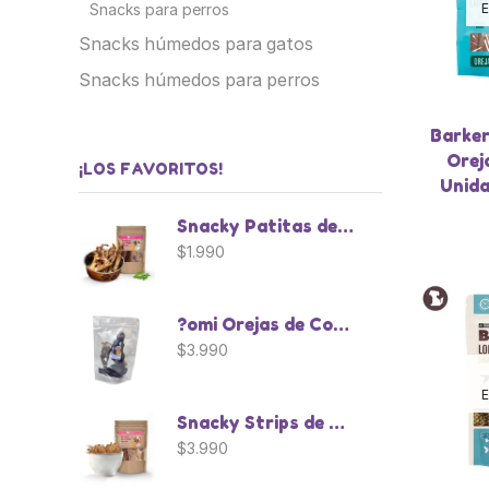
E
Snacks para perros
Snacks húmedos para gatos
Snacks húmedos para perros
Barke
Orej
¡LOS FAVORITOS!
Unid
Snacky Patitas de Pollo - 3 Unidades
$
1.990
?omi Orejas de Conejo - 6 Unidades
$
3.990
E
Snacky Strips de Pollo Deshidratado
$
3.990