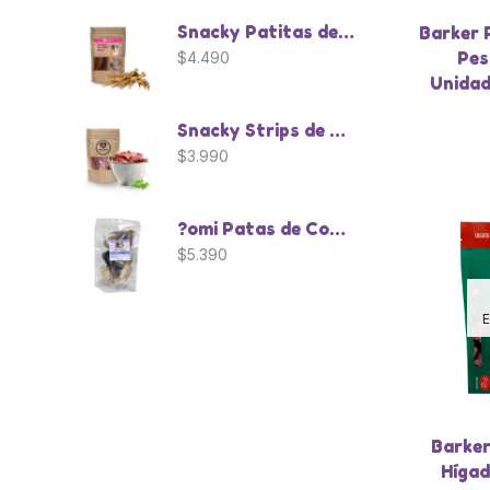
Snacky Patitas de Pollo - 10 Unidades
Barker P
Pes
$
4.490
Unidad
Snacky Strips de Pavo
$
3.990
?omi Patas de Conejo - 8 Unidades
$
5.390
E
Barke
Hígad