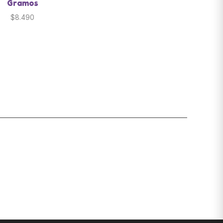
Gramos
$
8.490
LINKS ÚTILES
Sobre Snackys
Preguntas frecuentes
Política de privacidad
Términos y condiciones
Instagram
Blog