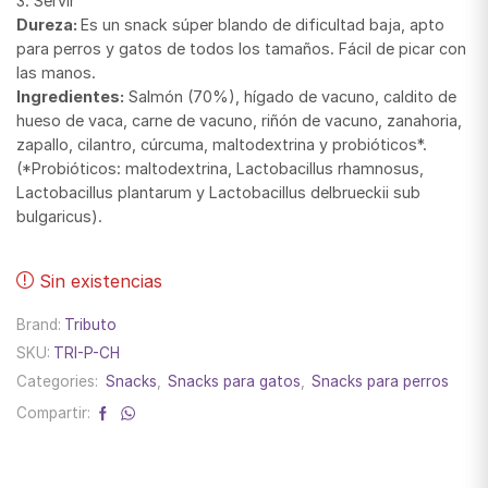
3. Servir
Dureza:
Es un snack súper blando de dificultad baja, apto
para perros y gatos de todos los tamaños. Fácil de picar con
las manos.
Ingredientes:
Salmón (70%), hígado de vacuno, caldito de
hueso de vaca, carne de vacuno, riñón de vacuno, zanahoria,
zapallo, cilantro, cúrcuma, maltodextrina y probióticos*.
(*Probióticos: maltodextrina, Lactobacillus rhamnosus,
Lactobacillus plantarum y Lactobacillus delbrueckii sub
bulgaricus).
Sin existencias
Brand:
Tributo
SKU:
TRI-P-CH
Categories:
Snacks
,
Snacks para gatos
,
Snacks para perros
Compartir: