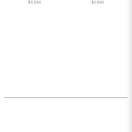
$
4.590
$
2.690
Santiago de Chile
snackyscl@gmail.com
SECCIÓN DE CUENTA
Mi cuenta
Lista de deseos
Carrito
Mis pedidos