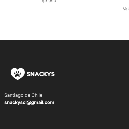
$
3.990
Va
Santiago de Chile
snackyscl@gmail.com