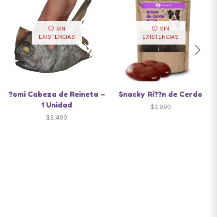
SIN
SIN
EXISTENCIAS
EXISTENCIAS
?omi Cabeza de Reineta –
Snacky Ri??n de Cerdo
1 Unidad
$
3.990
$
3.490
Santiago de Chile