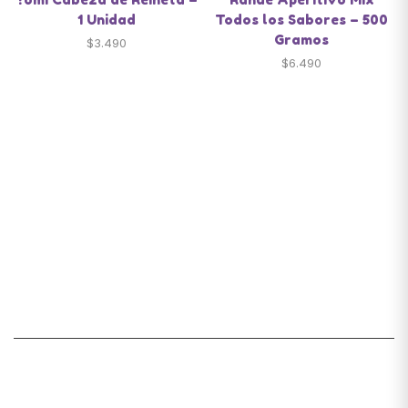
1 Unidad
Todos los Sabores – 500
Gramos
$
3.490
$
6.490
Santiago de Chile
snackyscl@gmail.com
SECCIÓN DE CUENTA
Mi cuenta
Lista de deseos
Carrito