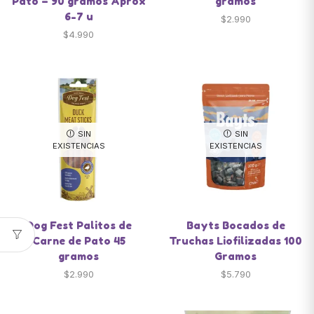
Pato – 90 gramos Aprox
gramos
6-7 u
$
2.990
$
4.990
SIN
SIN
EXISTENCIAS
EXISTENCIAS
Dog Fest Palitos de
Bayts Bocados de
Carne de Pato 45
Truchas Liofilizadas 100
gramos
Gramos
$
2.990
$
5.790