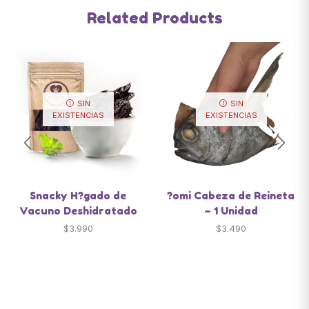
Related Products
SIN
SIN
EXISTENCIAS
EXISTENCIAS
Snacky H?gado de
?omi Cabeza de Reineta
Vacuno Deshidratado
– 1 Unidad
$
3.990
$
3.490