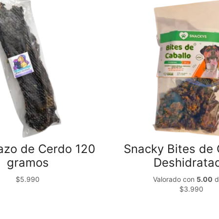
azo de Cerdo 120
Snacky Bites de 
gramos
Deshidrata
$
5.990
Valorado con
5.00
d
$
3.990