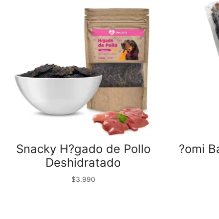
Snacky H?gado de Pollo
?omi B
Deshidratado
$
3.990