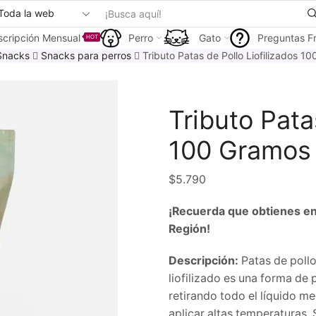
Search
input
scripción Mensual
Perro
Gato
Preguntas F
HOT
Snacks
Snacks para perros
Tributo Patas de Pollo Liofilizados 1
Tributo Pata
100 Gramos
$
5.790
¡Recuerda que obtienes en
Región!
Descripción:
Patas de pollo
liofilizado es una forma de 
retirando todo el líquido m
aplicar altas temperaturas. 