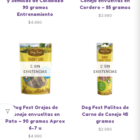
y Semillas de Calabaza
Conejo envueltas en
90 gramos
Cordero – 55 gramos
Entrenamiento
$
3.990
$
4.990
SIN
SIN
EXISTENCIAS
EXISTENCIAS
Dog Fest Orejas de
Dog Fest Palitos de
Conejo envueltas en
Carne de Conejo 45
Pato – 90 gramos Aprox
gramos
6-7 u
$
2.990
$
4.990