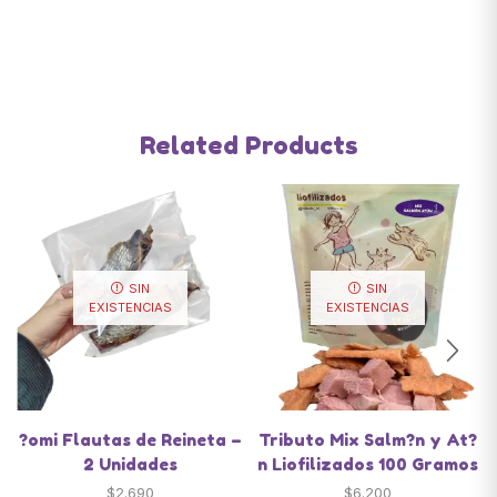
Related Products
SIN
SIN
EXISTENCIAS
EXISTENCIAS
?omi Flautas de Reineta –
Tributo Mix Salm?n y At?
2 Unidades
n Liofilizados 100 Gramos
$
2.690
$
6.200