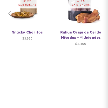
SIN
SIN
EXISTENCIAS
EXISTENCIAS
Snacky Choritos
Rahue Oreja de Cerdo
Mitades – 4 Unidades
$
3.990
$
4.490
Santiago de Chile
snackyscl@gmail.com