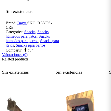
Sin existencias
Brand:
Bayts
SKU:
BAYTS-
CRE
Categories:
Snacks
,
Snacks
húmedos para gatos
,
Snacks
húmedos para perros
,
Snacks para
gatos
,
Snacks para perros
Facebook
Whatsapp
Compartir:
Valoraciones (0)
Related products
Sin existencias
Sin existencias
S