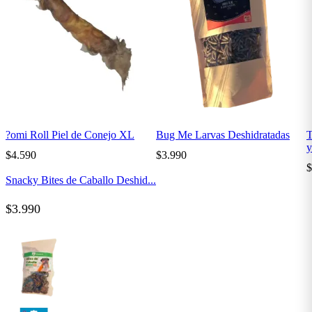
?omi Roll Piel de Conejo XL
Bug Me Larvas Deshidratadas
T
y
$
4.590
$
3.990
$
Snacky Bites de Caballo Deshid...
$
3.990