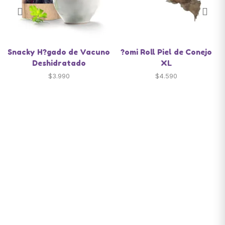
Snacky H?gado de Vacuno
?omi Roll Piel de Conejo
Deshidratado
XL
$
3.990
$
4.590
Santiago de Chile
snackyscl@gmail.com