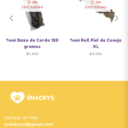
SIN
SIN
EXISTENCIAS
EXISTENCIAS
?omi Bazo de Cerdo 120
?omi Roll Piel de Conejo
gramos
XL
$
5.990
$
4.590
Santiago de Chile
snackyscl@gmail.com