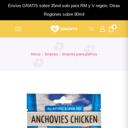
Envíos GRATIS sobre 35mil solo para RM y V región. Otras
Regiones sobre 80mil
0
Inicio
Snacks
Snacks para perros