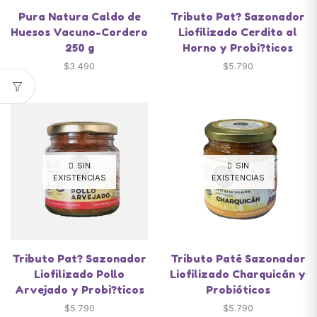
Pura Natura Caldo de
Tributo Pat? Sazonador
Huesos Vacuno-Cordero
Liofilizado Cerdito al
250 g
Horno y Probi?ticos
$
3.490
$
5.790
SIN
SIN
EXISTENCIAS
EXISTENCIAS
Tributo Pat? Sazonador
Tributo Paté Sazonador
Liofilizado Pollo
Liofilizado Charquicán y
Arvejado y Probi?ticos
Probióticos
$
5.790
$
5.790