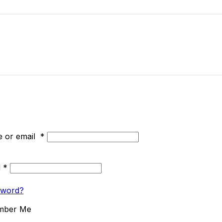
 or email
*
d
*
sword?
mber Me