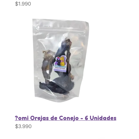
$
1.990
?omi Orejas de Conejo - 6 Unidades
$
3.990