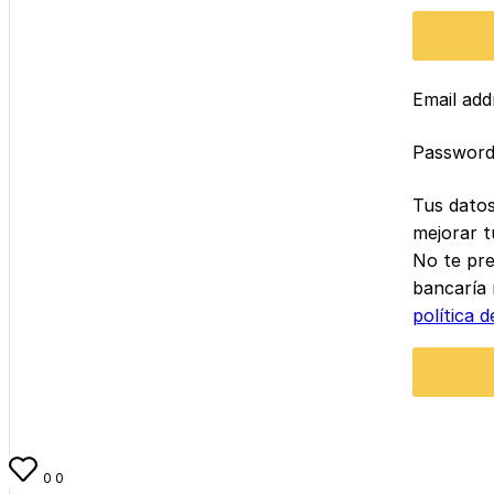
Email ad
Passwor
Tus datos
mejorar t
No te pre
bancaría 
política d
0
0