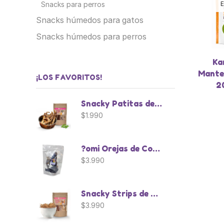
E
Snacks para perros
Snacks húmedos para gatos
Snacks húmedos para perros
Ka
Mante
¡LOS FAVORITOS!
2
Snacky Patitas de Pollo - 3 Unidades
$
1.990
?omi Orejas de Conejo - 6 Unidades
$
3.990
Snacky Strips de Pollo Deshidratado
$
3.990