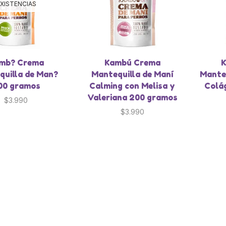
XISTENCIAS
mb? Crema
Kambú Crema
K
quilla de Man?
Mantequilla de Maní
Manteq
00 gramos
Calming con Melisa y
Colá
Valeriana 200 gramos
$
3.990
$
3.990