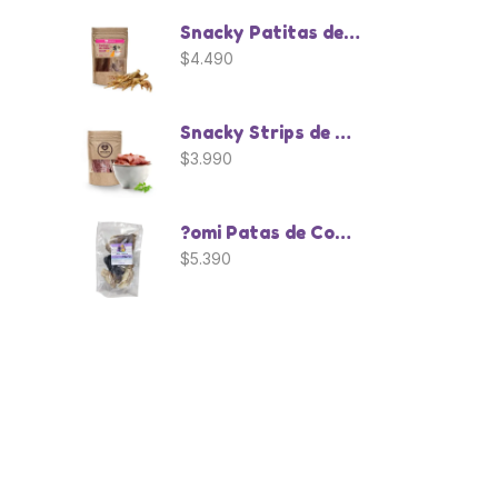
Snacky Patitas de Pollo - 10 Unidades
$
4.490
Snacky Strips de Pavo
$
3.990
?omi Patas de Conejo - 8 Unidades
$
5.390