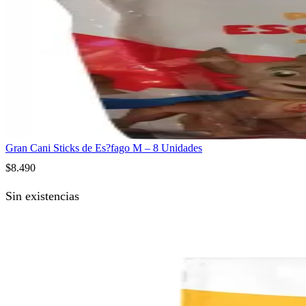
Gran Cani Sticks de Es?fago M – 8 Unidades
$
8.490
Sin existencias