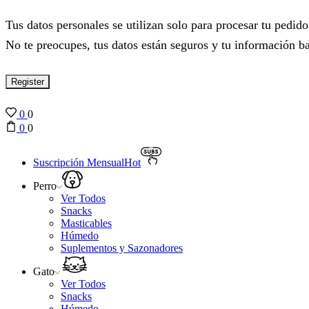
Tus datos personales se utilizan solo para procesar tu pedid
No te preocupes, tus datos están seguros y tu información b
Register
0
0
0
0
Suscripción Mensual
Hot
Perro
Ver Todos
Snacks
Masticables
Húmedo
Suplementos y Sazonadores
Gato
Ver Todos
Snacks
Húmedo