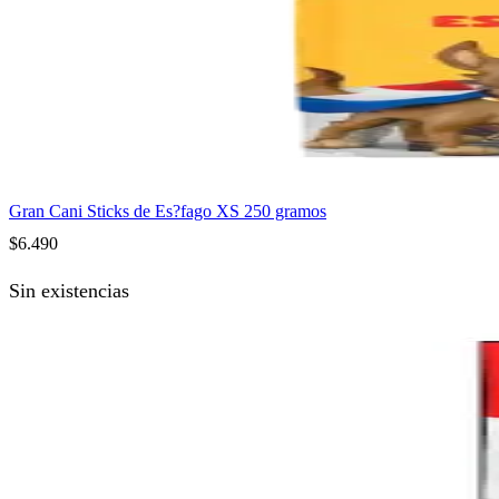
Gran Cani Sticks de Es?fago XS 250 gramos
$
6.490
Sin existencias