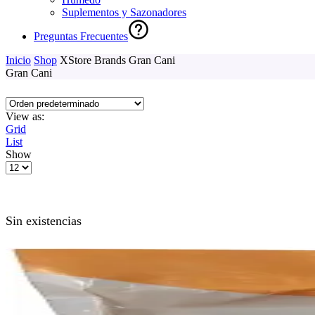
Suplementos y Sazonadores
Preguntas Frecuentes
Inicio
Shop
XStore Brands
Gran Cani
Gran Cani
View as:
Grid
List
Show
Products
per
page
Sin existencias