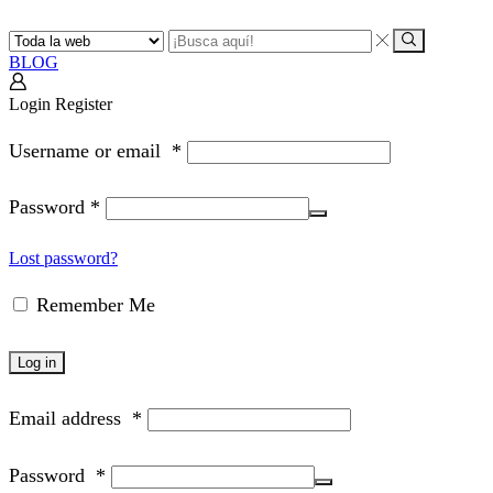
Search
input
Search
BLOG
Login
Register
Username or email
*
Password
*
Lost password?
Remember Me
Log in
Email address
*
Password
*