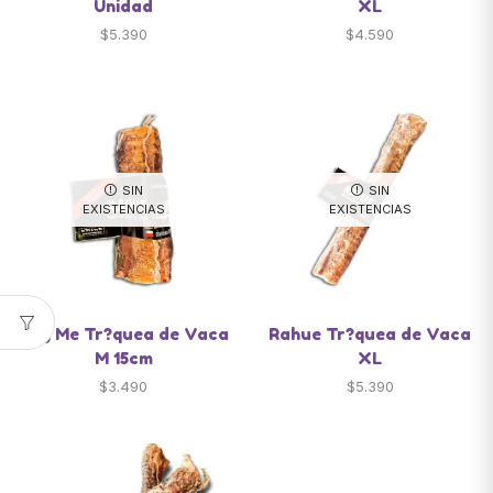
Unidad
XL
$
5.390
$
4.590
SIN
SIN
EXISTENCIAS
EXISTENCIAS
Bug Me Tr?quea de Vaca
Rahue Tr?quea de Vaca
M 15cm
XL
$
3.490
$
5.390