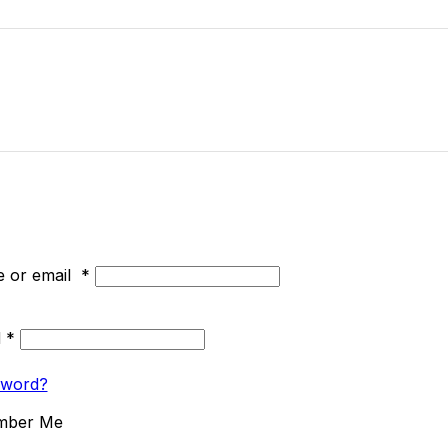
 or email
*
d
*
sword?
mber Me