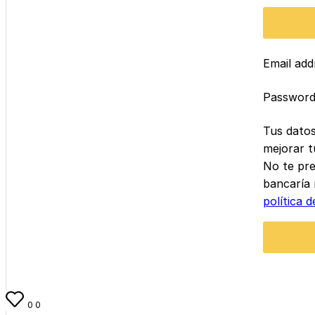
Email ad
Passwor
Tus datos
mejorar t
No te pre
bancaría 
política d
0
0