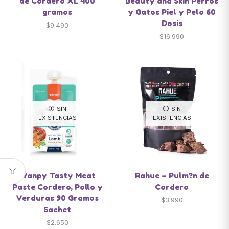
de Cordero XL 400
Beauty and Skin Perros
gramos
y Gatos Piel y Pelo 60
Dosis
$
9.490
$
16.990
SIN
SIN
EXISTENCIAS
EXISTENCIAS
Wanpy Tasty Meat
Rahue – Pulm?n de
Paste Cordero, Pollo y
Cordero
Verduras 90 Gramos
$
3.990
Sachet
$
2.650