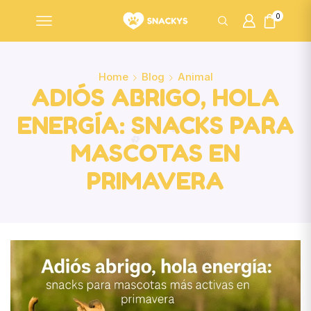
0
Home
Blog
Animal
ADIÓS ABRIGO, HOLA
ENERGÍA: SNACKS PARA
MASCOTAS EN
PRIMAVERA