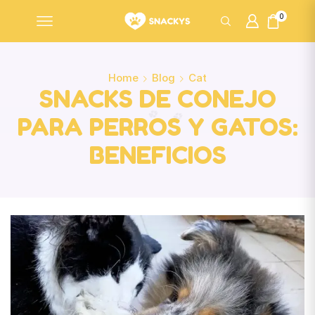
0
Home
Blog
Cat
SNACKS DE CONEJO
PARA PERROS Y GATOS:
BENEFICIOS