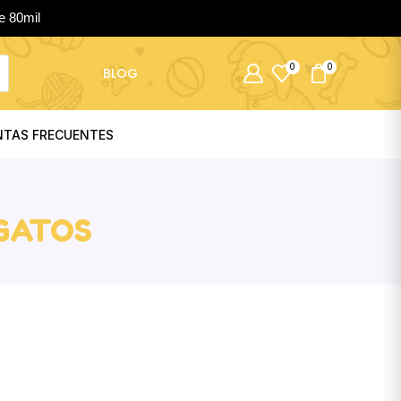
e 80mil
0
0
BLOG
NTAS FRECUENTES
 GATOS