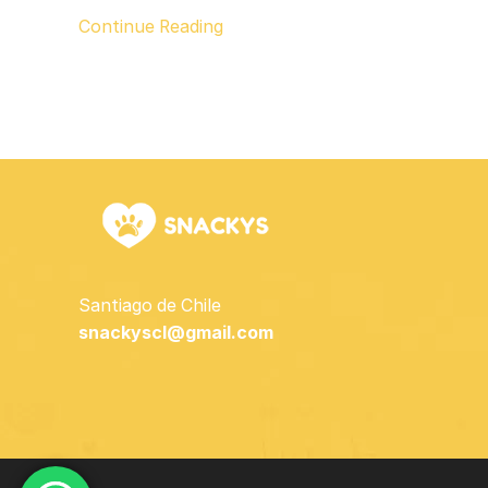
Continue Reading
Santiago de Chile
snackyscl@gmail.com