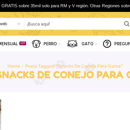
 GRATIS sobre 35mil solo para RM y V región. Otras Regiones sobr
MENSUAL
PERRO
GATO
PREGU
HOT
Home
Posts Tagged "snacks De Conejo Para Gatos"
SNACKS DE CONEJO PARA