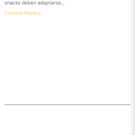
snacks deben adaptarse...
Continue Reading
Santiago de Chile
snackyscl@gmail.com
SECCIÓN DE CUENTA
Mi cuenta
Lista de deseos
Carrito
Mis pedidos