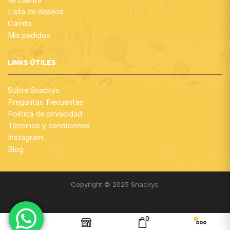
Lista de deseos
Carrito
Mis pedidos
LINKS ÚTILES
Sobre Snackys
Preguntas frecuentes
Política de privacidad
Términos y condiciones
Instagram
Blog
Copyright © 2025 Snackys.
0
¡Gracias por visitar nuestra web!