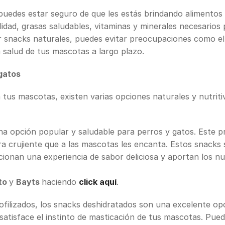
, puedes estar seguro de que les estás brindando alimento
dad, grasas saludables, vitaminas y minerales necesarios p
er snacks naturales, puedes evitar preocupaciones como e
a salud de tus mascotas a largo plazo.
gatos
a tus mascotas, existen varias opciones naturales y nutri
na opción popular y saludable para perros y gatos. Este pro
ra crujiente que a las mascotas les encanta. Estos snacks
orcionan una experiencia de sabor deliciosa y aportan los 
to
y
Bayts
haciendo
click aquí
.
liofilizados, los snacks deshidratados son una excelente o
satisface el instinto de masticación de tus mascotas. Pu