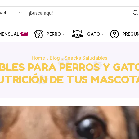
MENSUAL
PERRO
GATO
PREGU
HOT
Home
Blog
Snacks Saludables
BLES PARA PERROS Y GATO
UTRICIÓN DE TUS MASCOT