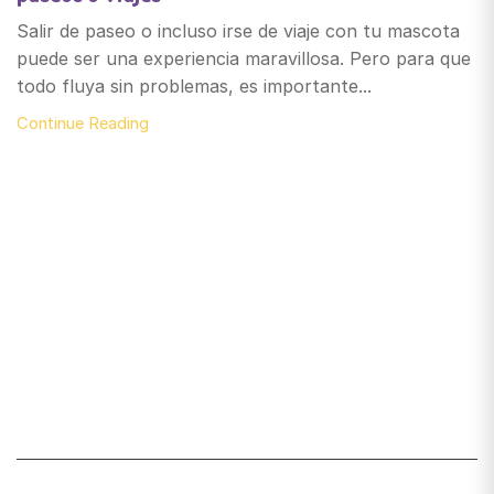
Salir de paseo o incluso irse de viaje con tu mascota
puede ser una experiencia maravillosa. Pero para que
todo fluya sin problemas, es importante...
Continue Reading
Santiago de Chile
snackyscl@gmail.com
SECCIÓN DE CUENTA
Mi cuenta