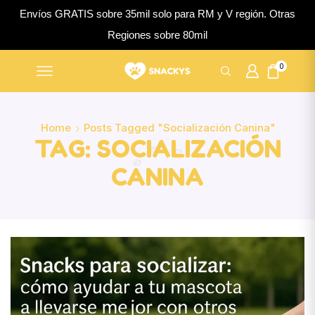
Envíos GRATIS sobre 35mil solo para RM y V región. Otras
Regiones sobre 80mil
0
Home
Posts Tagged "socialización Canina"
TAG: SOCIALIZACIÓN
CANINA