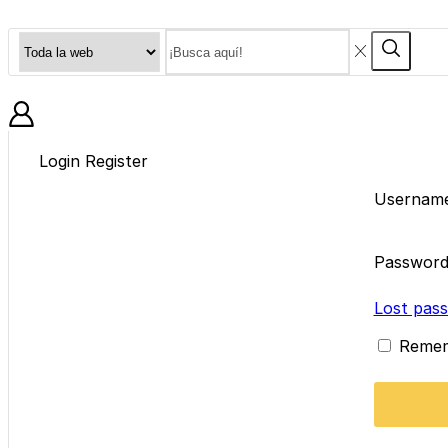
Search
Search
input
BLOG
Login
Register
Username
Passwor
Lost pas
Reme