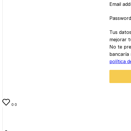
Email ad
Passwor
Tus datos
mejorar t
No te pre
bancaría 
política d
0
0