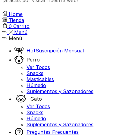
¡Gracias por visitar nuestra web!
Home
Tienda
0
Carrito
Menú
Menú
Hot
Suscripción Mensual
Perro
Ver Todos
Snacks
Masticables
Húmedo
Suplementos y Sazonadores
Gato
Ver Todos
Snacks
Húmedo
Suplementos y Sazonadores
Preguntas Frecuentes