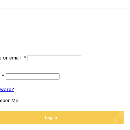
 or email
*
d
*
sword?
mber Me
Log In