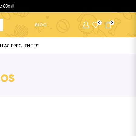
e 80mil
0
0
BLOG
NTAS FRECUENTES
COS