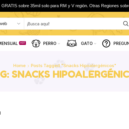
 GRATIS sobre 35mil solo para RM y V región. Otras Regiones sobr
MENSUAL
PERRO
GATO
PREGU
HOT
Home
Posts Tagged "snacks Hipoalergénicos"
G: SNACKS HIPOALERGÉNI