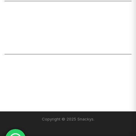
Mi cuenta
Lista de deseos
Carrito
Mis pedidos
LINKS ÚTILES
Sobre Snackys
Preguntas frecuentes
Política de privacidad
Términos y condiciones
Instagram
Blog
Copyright © 2025 Snackys.