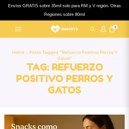
Envíos GRATIS sobre 35mil solo para RM y V región. Otras
Regiones sobre 80mil
0
Home
Posts Tagged "refuerzo Positivo Perros Y
Gatos"
TAG: REFUERZO
POSITIVO PERROS Y
GATOS